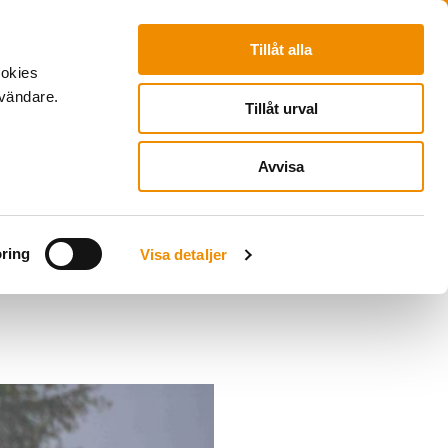
Pyramids
To Do
Login
Tillåt alla
ookies
nvändare.
Tillåt urval
Avvisa
ring
Visa detaljer