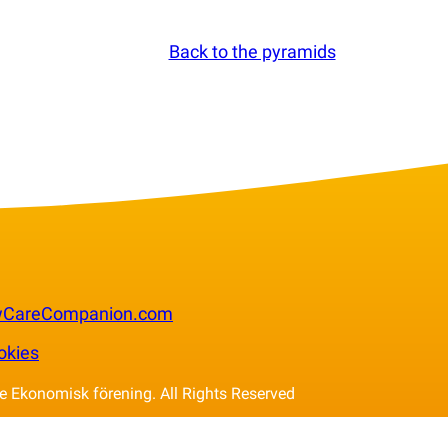
Back to the pyramids
wCareCompanion.com
okies
 Ekonomisk förening. All Rights Reserved