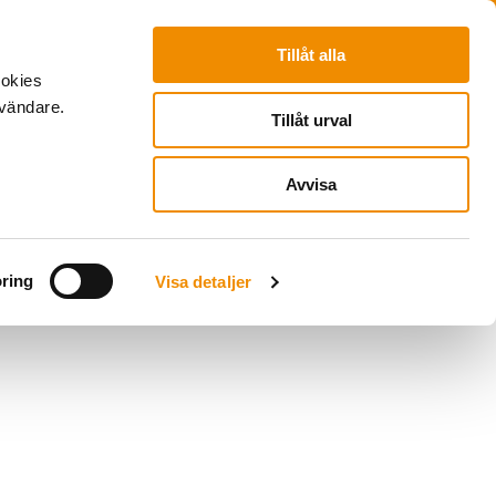
Piramiden
Takenlijst
Login
Tillåt alla
ookies
nvändare.
Tillåt urval
Avvisa
ring
Visa detaljer