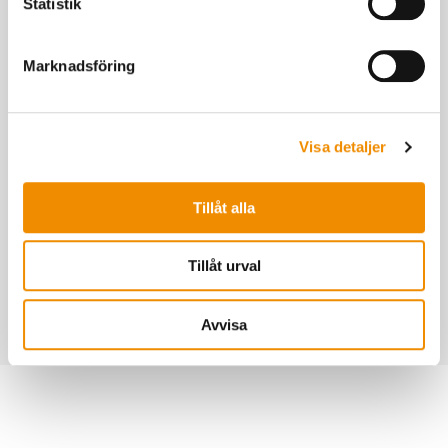
Statistik
Niet meer dan 1,5 koe per voederplaats
Marknadsföring
bij vrije beschikbaarheid van voer.
Visa detaljer
Zorg voor een gelijkmatige verdeling
van de inseminaties over het hele jaar
voor gelijkmatige kalvingen. Zo krijg je
Tillåt alla
een gelijkmatige spreiding in tijd van
vroeg en hooglacterende koeien.
Tillåt urval
Avvisa