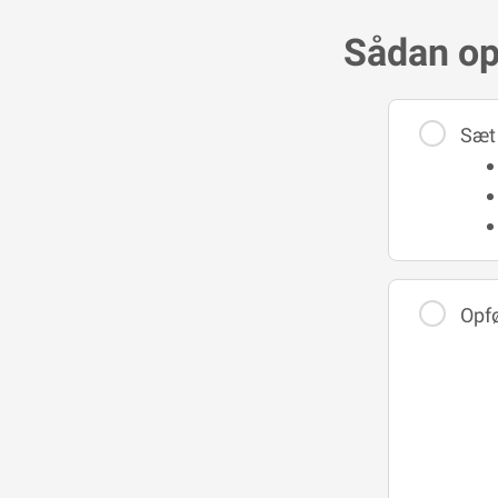
Sådan op
Sæt 
Opfø