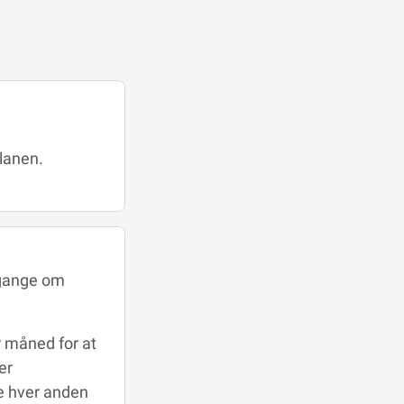
planen.
 gange om
 måned for at
er
ge hver anden