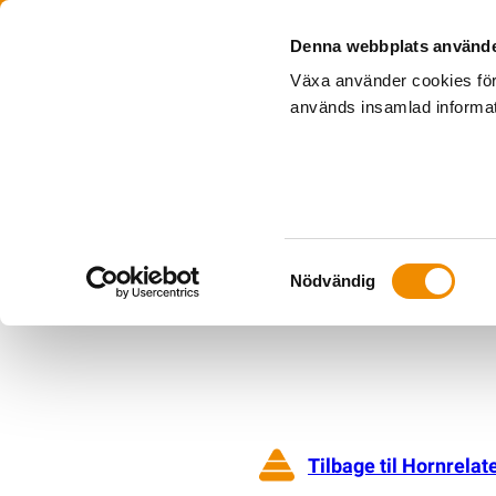
Denna webbplats använde
Växa använder cookies för
används insamlad informati
Samtyckesval
Nödvändig
Tilbage til Hornrel