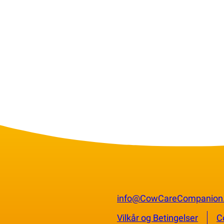
info@CowCareCompanion
Vilkår og Betingelser
C