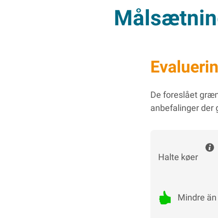
Målsætnin
Evalueri
De foreslået græn
anbefalinger der g
Halte køer
Mindre än