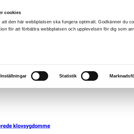
r cookies
 att den här webbplatsen ska fungera optimalt. Godkänner du c
on för att förbättra webbplatsen och upplevelsen för dig som a
Inställningar
Statistik
Marknadsfö
aterede klovsygdomme