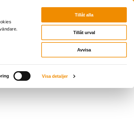
Pyramider
To Do
Login
Tillåt alla
ookies
nvändare.
Tillåt urval
Avvisa
ring
Visa detaljer